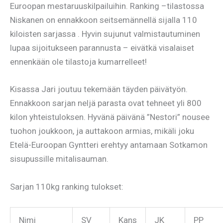
Euroopan mestaruuskilpailuihin. Ranking –tilastossa
Niskanen on ennakkoon seitsemännellä sijalla 110
kiloisten sarjassa . Hyvin sujunut valmistautuminen
lupaa sijoitukseen parannusta – eivätkä visalaiset
ennenkään ole tilastoja kumarrelleet!
Kisassa Jari joutuu tekemään täyden päivätyön.
Ennakkoon sarjan neljä parasta ovat tehneet yli 800
kilon yhteistuloksen. Hyvänä päivänä ”Nestori” nousee
tuohon joukkoon, ja auttakoon armias, mikäli joku
Etelä-Euroopan Gyntteri erehtyy antamaan Sotkamon
sisupussille mitalisauman.
Sarjan 110kg ranking tulokset:
Nimi
SV
Kans
JK
PP