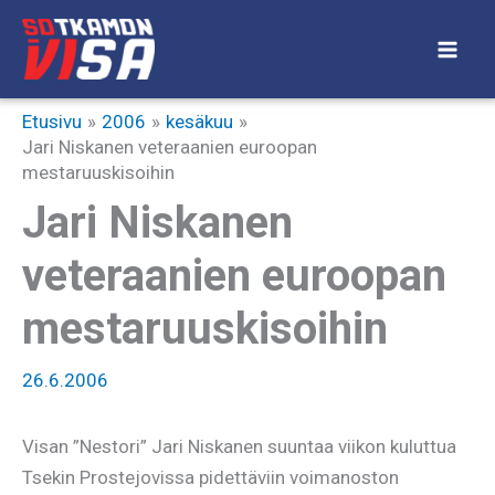
Siirry
sisältöön
Etusivu
2006
kesäkuu
Jari Niskanen veteraanien euroopan
mestaruuskisoihin
Jari Niskanen
veteraanien euroopan
mestaruuskisoihin
26.6.2006
Visan ”Nestori” Jari Niskanen suuntaa viikon kuluttua
Tsekin Prostejovissa pidettäviin voimanoston