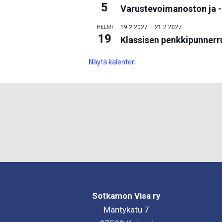
5
Varustevoimanoston ja -
HELMI
19.2.2027
–
21.2.2027
19
Klassisen penkkipunner
Näytä kalenteri
Sotkamon Visa ry
Mäntykatu 7