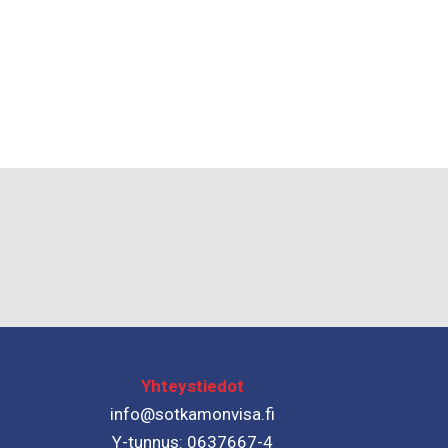
Yhteystiedot
info@sotkamonvisa.fi
Y-tunnus: 0637667-4