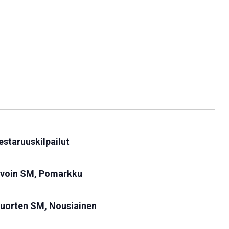
staruuskilpailut
avoin SM, Pomarkku
nuorten SM, Nousiainen