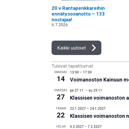
20 v Rantapenkkareihin
ennätysosanotto – 133
nostajaa!
6.7.2026
Kaikki uutiset
Tulevat tapahtumat
MARRAS
13:00
–
17:00
14
Voimanoston Kainuun me
MARRAS
pe 27.11.
–
su 29.11.
27
Klassisen voimanoston 
TAMMI
22.1.2027
–
24.1.2027
22
Klassisen voimanoston 
HELMI
5.2.2027
–
7.2.2027