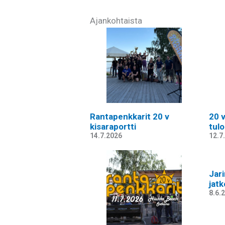
Ajankohtaista
Rantapenkkarit 20 v
20 
kisaraportti
tul
14.7.2026
12.7
Jar
jat
8.6.