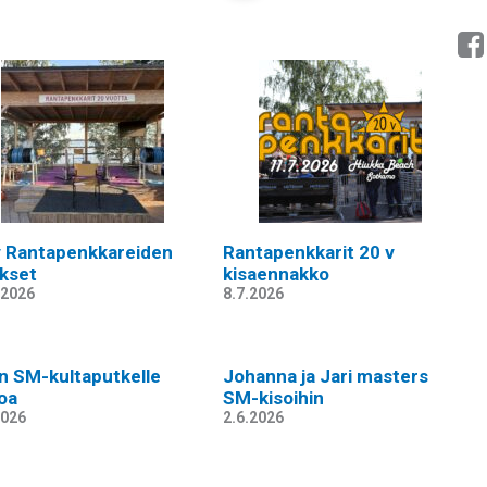
v Rantapenkkareiden
Rantapenkkarit 20 v
okset
kisaennakko
.2026
8.7.2026
in SM-kultaputkelle
Johanna ja Jari masters
koa
SM-kisoihin
2026
2.6.2026